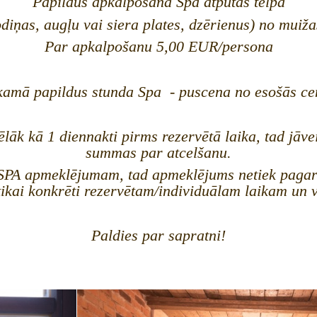
Papildus apkalpošana Spa atpūtas telpā
diņas, augļu vai siera plates, dzērienus) no muiž
Par apkalpošanu 5,00 EUR/persona
amā papildus stunda Spa - puscena no esošās ce
vēlāk kā 1 diennakti pirms rezervētā laika, tad jā
summas par atcelšanu.
u SPA apmeklējumam, tad apmeklējums netiek pagarin
tikai konkrēti rezervētam/individuālam laikam un 
Paldies par sapratni!