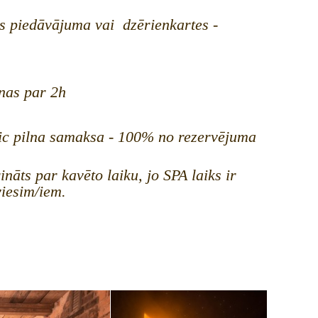
as piedāvājuma vai dzērienkartes -
nas par 2h
veic pilna samaksa - 100% no rezervējuma
āts par kavēto laiku, jo SPA laiks ir
viesim/iem.