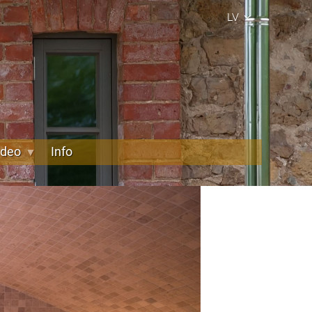
LV
ideo
Info