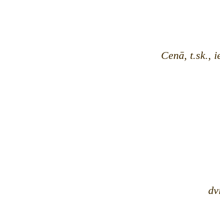
Cenā, t.sk., i
dv