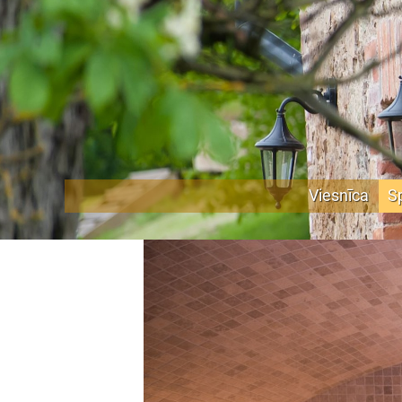
Viesnīca
S