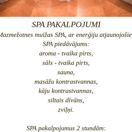
SPA PAKALPOJUMI
Mazmežotnes muižas SPA, ar enerģiju atjaunojošie
SPA piedāvājums:
aroma - tvaika pirts,
sāls - tvaika pirts,
sauna,
masāžu kontrastvannas,
kāju kontrastvannas,
siltais dīvāns,
zviļņi.
SPA pakalpojumus 2 stundām: