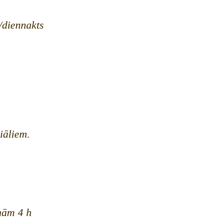
R/diennakts
iāliem.
nām 4 h