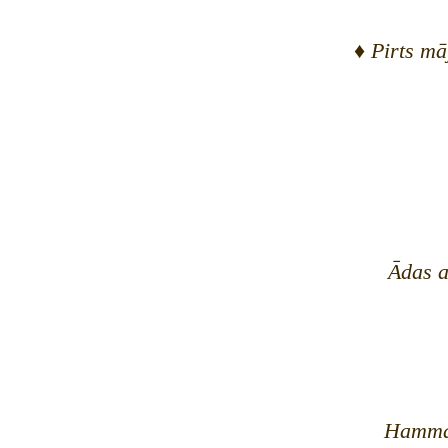
♦
Pirts māj
Ādas a
Hammam