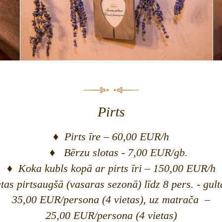
Pirts
♦
Pirts īre
– 6
0
,00 EUR
/h
♦
Bērzu slotas - 7,00 EUR/gb.
♦ Koka kubls kopā ar pirts īri
– 150
,00 EUR
/h
tas pirtsaugšā (vasaras sezonā) līdz 8 pers. - gult
35,00 EUR/persona
(4 vietas), uz matrača
–
25,00 EUR
/persona (4 vietas)