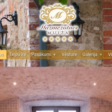
pa
Telpu īre
Pasākumi
Vēsture
Galerija
V