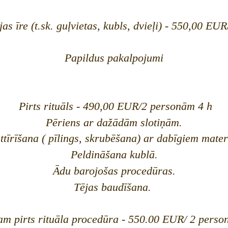
as īre (t.sk. guļvietas, kubls, dvieļi) - 550,00 EU
Papildus pakalpojumi
Pirts rituāls
- 490,00 EUR/2 personām 4 h
Pēriens ar dažādām slotiņām.
ttīrīšana ( pīlings, skrubēšana) ar dabīgiem mater
Peldināšana kublā.
Ādu barojošas procedūras.
Tējas baudīšana.
 pirts rituāla procedūra -
550.00 EUR/
2 perso