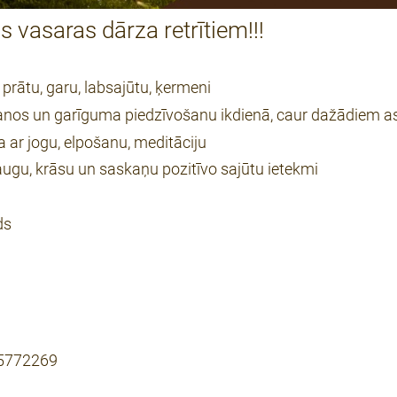
vasaras dārza retrītiem!!!
prātu, garu, labsajūtu, ķermeni
āšanos un garīguma piedzīvošanu ikdienā, caur dažādiem 
 ar jogu, elpošanu, meditāciju
 augu, krāsu un saskaņu pozitīvo sajūtu ietekmi
ds
25772269