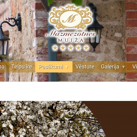
pa
Telpu īre
Pasākumi
Vēsture
Galerija
V