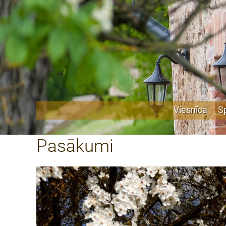
Viesnīca
S
Pasākumi