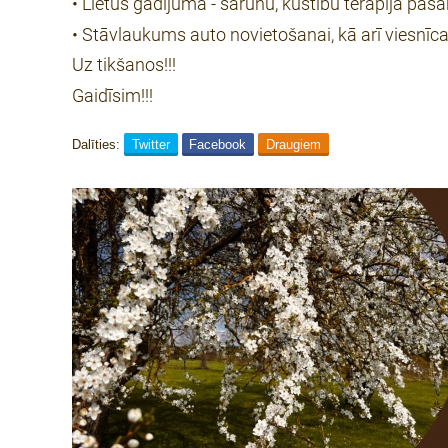
• Lietus gadījumā - sarunu, kustību terapija pa
• Stāvlaukums auto novietošanai, kā arī viesnīc
Uz tikšanos!!!
Gaidīsim!!!
Dalīties:
Twitter
Facebook
Draugiem