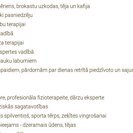
riens, brokastu uzkodas, tēja un kafija
iki pasniedzēju
u terapijai
vadībā
 terapijai
kspertes vadībā
n lauku labumiem
espaidiem, pārdomām par dienas retrītā piedzīvoto un saju
re, profesionāla fizioterapeite, dārzu eksperte
fiziskās sagatavotības
 spilventiņš, sporta tērps, zeķītes vingrošanai
pieejams - dzeramais ūdens, tējas