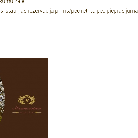
sākumu zālē
as istabiņas rezervācija pirms/pēc retrīta pēc pieprasīju