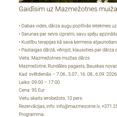
Gaidīsim uz Mazmežotnes muižas 
• Dabas vides, dārza augu pozitīvās ietekmes uz 
• Sarunas par sevis izpratni, savu spēju apzin
• Kustību terapijas kā sava ķermeņa atjaunošana
• Pastaigas dārzā, vērojot, klausoties par dārza
Vieta: Mazmežotnes muižas dārzs
Mazmežotne, Rundāles pagasts, Bauskas nova
Kad: svētdienās – 7.06., 5.07., 16..08., 6.09. 2026
Laiks: 09:00 – 17:00
Cena: 95 Eur
Vietu skaits ierobežots, 10 pers.
Rezervācijas, info: info@mazmezotne.lv, +371 
Programma: