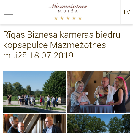
riezties
riezties
riezties
riezties
LV
RU
ākumi
rija
0
datņu politika
Rīgas Biznesa kameras biedru
uālie pasākumi
certi
9
kopsapulce Mazmežotnes
ākumu arhīvs 2021-
8
muižā 18.07.2019
ākumu arhīvs 2016-2021
7
5 - 2016