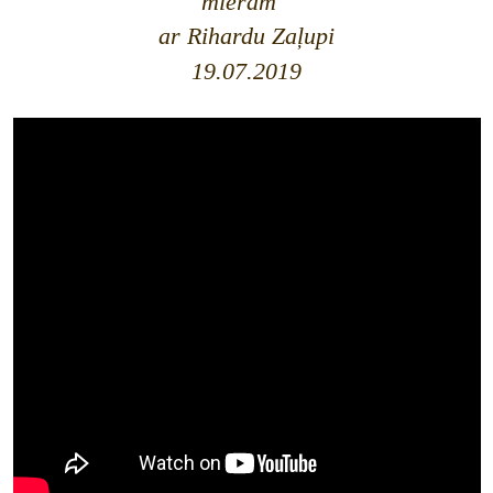
mieram"
ar Rihardu Zaļupi
19.07.2019