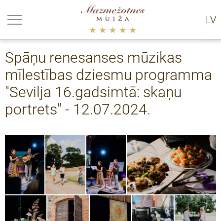
riezties
riezties
riezties
riezties
LV
RU
ākumi
rija
0
datņu politika
Spāņu renesanses mūzikas
uālie pasākumi
certi
9
mīlestības dziesmu programma
ākumu arhīvs 2021-
8
"Sevilja 16.gadsimtā: skaņu
portrets" - 12.07.2024.
ākumu arhīvs 2016-2021
7
5 - 2016