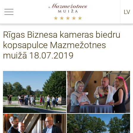
riezties
riezties
riezties
riezties
LV
RU
ākumi
rija
0
datņu politika
Rīgas Biznesa kameras biedru
uālie pasākumi
certi
9
kopsapulce Mazmežotnes
ākumu arhīvs 2021-
8
muižā 18.07.2019
ākumu arhīvs 2016-2021
7
5 - 2016