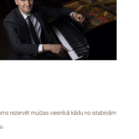
jams rezervēt muižas viesnīcā kādu no istabiņām
u.