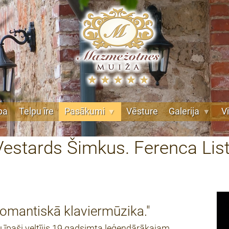
pa
Telpu īre
Pasākumi
Vēsture
Galerija
V
"Vestards Šimkus. Ferenca Lis
romantiskā klaviermūzika."
īpaši veltījis 19.gadsimta leģendārākajam