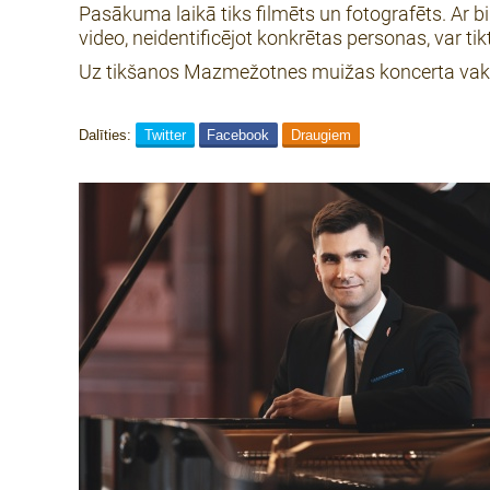
Pasākuma laikā tiks filmēts un fotografēts. Ar b
video, neidentificējot konkrētas personas, var 
Uz tikšanos Mazmežotnes muižas koncerta vak
Dalīties:
Twitter
Facebook
Draugiem