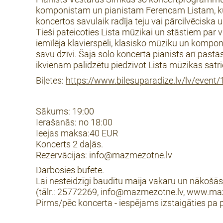
komponistam un pianistam Ferencam Listam, ku
koncertos savulaik radīja teju vai pārcilvēciska
Tieši pateicoties Lista mūzikai un stāstiem par
iemīlēja klavierspēli, klasisko mūziku un kompo
savu dzīvi. Šajā solo koncertā pianists arī pastā
ikvienam palīdzētu piedzīvot Lista mūzikas satr
Biļetes:
https://www.bilesuparadize.lv/lv/event
Sākums: 19:00
Ierašanās: no 18:00
Ieejas maksa:40 EUR
Koncerts 2 daļās.
Rezervācijas: info@mazmezotne.lv
Darbosies bufete.
Lai nesteidzīgi baudītu maija vakaru un nākošā
(tālr.: 25772269, info@mazmezotne.lv, www.ma
Pirms/pēc koncerta - iespējams izstaigāties pa p