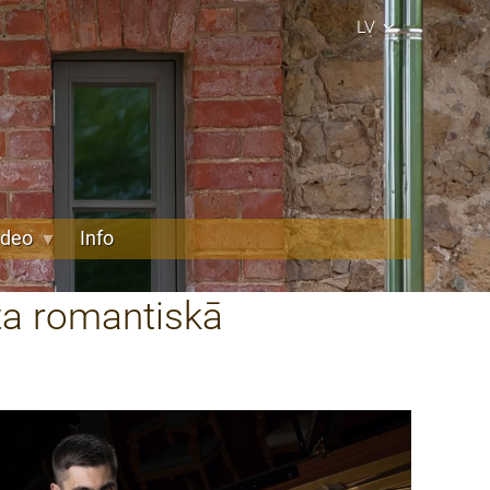
LV
ideo
Info
ta romantiskā