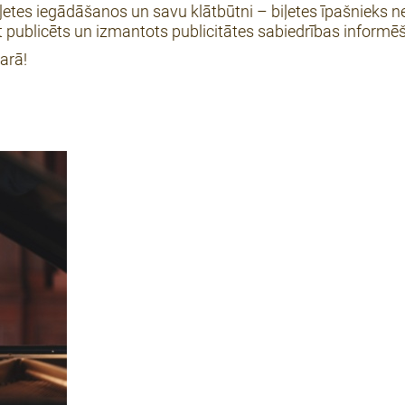
iļetes iegādāšanos un savu klātbūtni – biļetes īpašnieks 
tikt publicēts un izmantots publicitātes sabiedrības infor
arā!