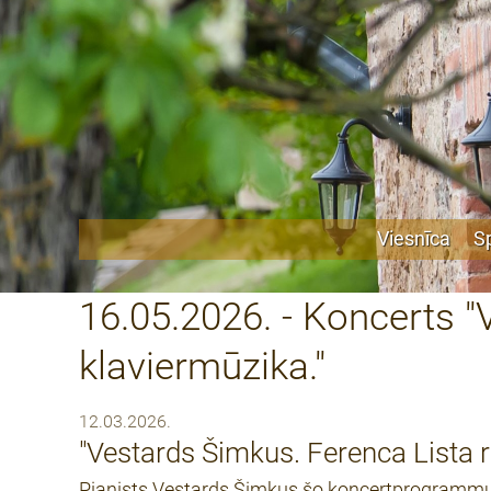
Viesnīca
S
16.05.2026. - Koncerts 
klaviermūzika."
12.03.2026.
"Vestards Šimkus. Ferenca Lista 
Pianists Vestards Šimkus šo koncertprogrammu 