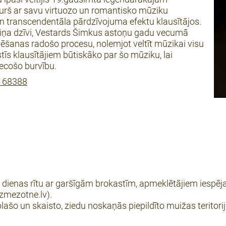
rš ar savu virtuozo un romantisko mūziku
 un transcendentāla pārdzīvojuma efektu klausītājos.
 viņa dzīvi, Vestards Šimkus astoņu gadu vecumā
nēšanas radošo procesu, nolemjot veltīt mūzikai visu
stīs klausītājiem būtiskāko par šo mūziku, lai
iecošo burvību.
/168388
s dienas rītu ar garšīgām brokastīm, apmeklētājiem iespē
zmezotne.lv).
lašo un skaisto, ziedu noskaņās piepildīto muižas teritorij