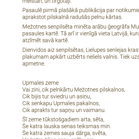
meistari, un tirgotāji.
Pasaulē pirmā plašākā publikācija par notikumi
aprakstot pilskalnā radušās pelnu kārtas.
Mežotnes senpilsēta minēta arābu ģeogrāfa Muha
pasaules kartē. Tā arī ir vienīgā vieta Latvijā, 
atzīmēt savā kartē.
Dienvidos aiz senpilsētas, Lielupes senlejas kras
plakumam apkārt uzbērts neliels valnis. Tiek uzska
apmetne.
Upmales zeme
Vai zini, cik pelnkārtu Mežotnes pilskalnos,
Cik bijis tur sviedru un asiņu,
Cik senkapu Upmales pakalnos,
Cik aprakts tur sapņu un vaimanu.
Šī zeme tūkstošgadiem arta, sēta,
Še katra lauska senas teiksmas min.
Še katra zemes sauja dārga, svēta,