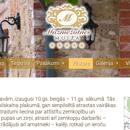
pa
Telpu īre
Pasākumi
Vēsture
Galerija
V
avām, izaugusi 10.gs. beigās – 11.gs. sākumā. Tās
pilskalna plakumā, gan senpilsētā atrastas vairākas
radumi liecina par attīstītu zemkopību un
, pupas un zirņi, atrasti arī zemkopju darbarīki –
strādājuši arī amatnieki – kalēji, rotkaļi un ieroču