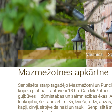
Viesnīca
S
Mazmežotnes apkārtne
Senpilsēta starp tagadējo Mazmežotni un Puncl
kopējā platība ir aptuveni 13 ha. Gan Mežotnes 
guļbūves – dūmistabas un saimniecības ēkas. At
lopkopību, šeit audzēti mieži, kvieši, rudzi, auzas
kapļi, cirvji, sirpjveida naži un raukļi. Senpilsētā 