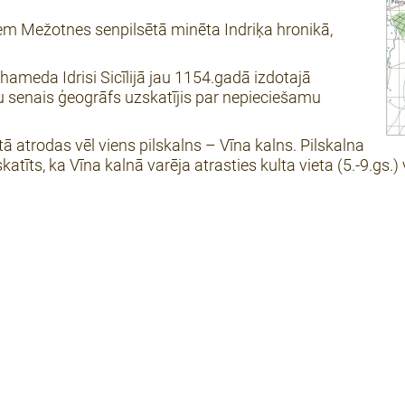
em Mežotnes senpilsētā minēta Indriķa hronikā,
meda Idrisi Sicīlijā jau 1154.gadā izdotajā
kuru senais ģeogrāfs uzskatījis par nepieciešamu
tā atrodas vēl viens pilskalns – Vīna kalns. Pilskalna
tīts, ka Vīna kalnā varēja atrasties kulta vieta (5.-9.gs.) 